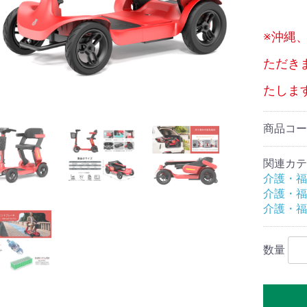
※沖縄
ただき
 子
ーカー・歩行器
椅子・カート
テッキ
トイレ
テーブル
部品・関連商品
介助用
自走式
本体
部品
デスク
スロープ
交換用部品
たしま
ホワイトニング
オキシメーター
貨
ピングカート
ブルトイレ
用品
ョン・枕
ト家具
トネス
ィマッサージャー
クッション
枕
商品コ
関連カテ
介護・福
介護・福
介護・福
数量