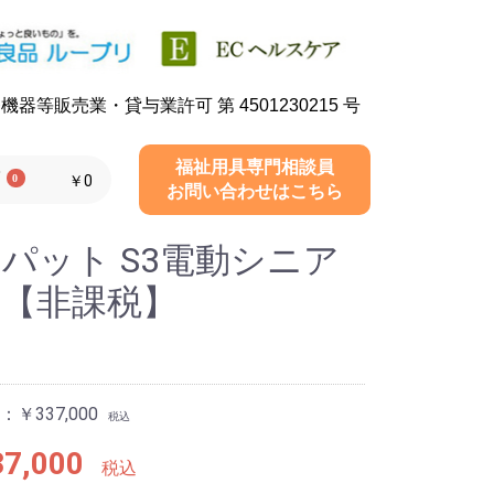
器等販売業・貸与業許可 第 4501230215 号
福祉用具専門相談員
0
￥0
お問い合わせはこちら
パット S3電動シニア
ー【非課税】
￥337,000
税込
7,000
税込