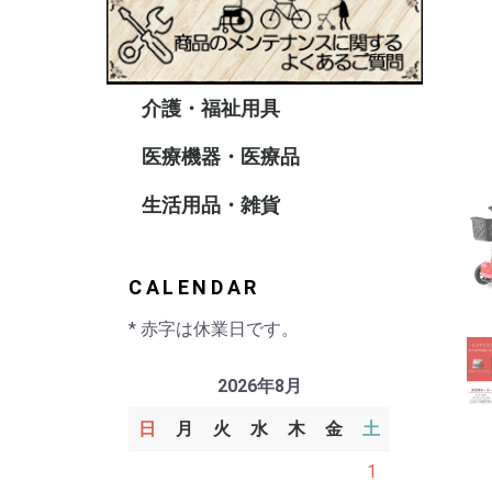
介護・福祉用具
車 椅
シルバ
電動車
杖・ス
携帯用
サイド
車椅子
医療機器・医療品
ホーム
パルス
医療雑
生活用品・雑貨
ショッ
ポータ
ペット
クッシ
リゾー
フィッ
ハンデ
CALENDAR
* 赤字は休業日です。
2026年8月
日
月
火
水
木
金
土
1