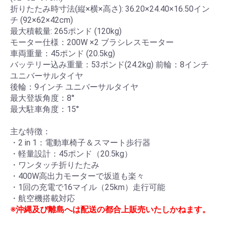
折りたたみ時寸法(縦×横×高さ): 36.20×24.40×16.50イン
ト
チ (92×62×42cm)
最大積載量: 265ポンド (120kg)
モーター仕様：200W ×2 ブラシレスモーター
ポー
車両重量：45ポンド (20.5kg)
バッテリー込み重量：53ポンド(24.2kg) 前輪：8インチ
タブ
ユニバーサルタイヤ
ルト
後輪：9インチ ユニバーサルタイヤ
最大登坂角度：8°
イレ
最大駐車角度：15°
主な特徴：
ペッ
・2 in 1：電動車椅子＆スマート歩行器
・軽量設計：45ポンド（20.5kg）
ト用
・ワンタッチ折りたたみ
品
・400W高出力モーターで坂道も楽々
・1回の充電で16マイル（25km）走行可能
・航空機搭載対応
クッ
※沖縄及び離島へは配送の都合上販売いたしかねます。
ショ