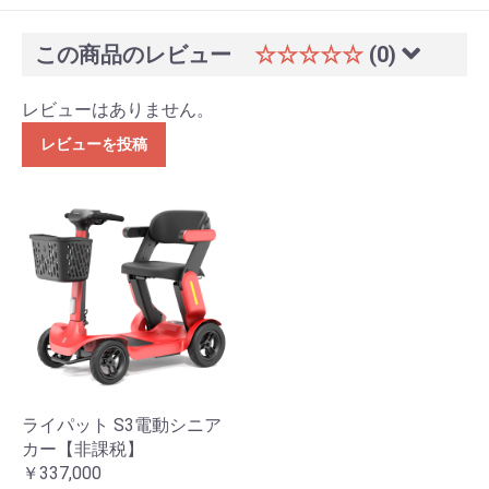
ン・
この商品のレビュー
☆☆☆☆☆
(0)
枕
レビューはありません。
レビューを投稿
リゾ
ート
家具
フィ
ット
ネス
ライパット S3電動シニア
カー【非課税】
ハン
￥337,000
ディ