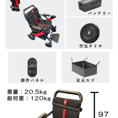
器・
医療
品
ホー
ムホ
ワイ
トニ
ング
パル
スオ
キシ
メー