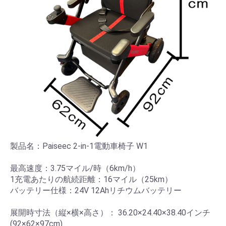
ター
医療
雑貨
生活
用
品・
雑貨
製品名：Paiseec 2-in-1電動車椅子 W1
最高速度：3.75マイル/時（6km/h）
ショ
1充電あたりの航続距離：16マイル（25km）
ッピ
バッテリー仕様：24V 12Ahリチウムバッテリー
ング
展開時寸法（縦×横×高さ）： 36.20×24.40×38.40インチ
カー
(92×62×97cm)