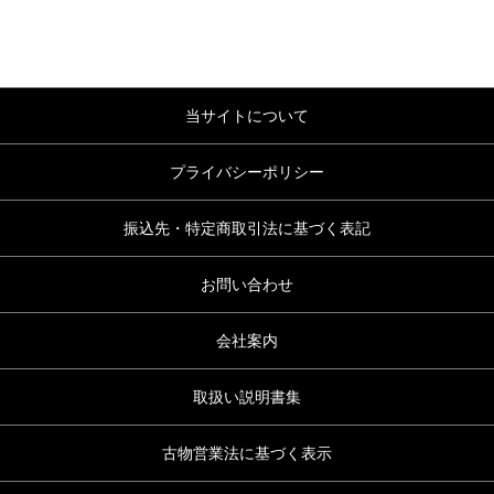
マッ
サー
ジャ
当サイトについて
ー
プライバシーポリシー
振込先・特定商取引法に基づく表記
新
お
お問い合わせ
規
気
会
に
員
会社案内
入
登
り
録
取扱い説明書集
カ
古物営業法に基づく表示
ロ
ー
グ
ト