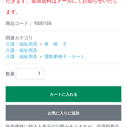
だきます。追加送料はメールにてお知らせいたし
車椅
ます。
子・
商品コード：
f000138
カー
関連カテゴリ
ト
介護・福祉用具
＞
車 椅 子
介護・福祉用具
介護・福祉用具
＞
電動車椅子・カート
杖・
ステ
数量
ッキ
カートに入れる
携帯
用ト
お気に入りに追加
イレ
販売価格に税込み表示の記載がありますが、非課税商品