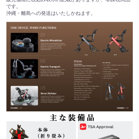
です。
サイ
沖縄・離島への発送はいたしかねます。
ドテ
ーブ
ル
車椅
子部
品・
関連
商品
医療
機