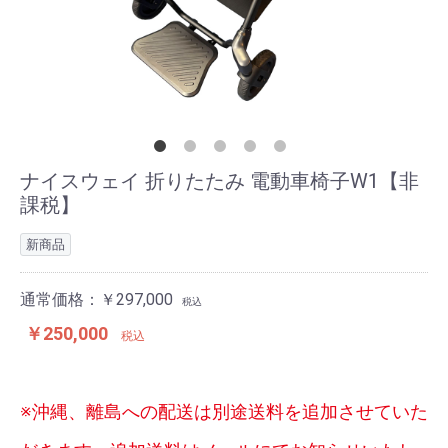
用具
車
椅
子
ナイスウェイ 折りたたみ 電動車椅子W1【非
課税】
シル
バー
新商品
カ
通常価格：￥297,000
税込
ー・
￥250,000
税込
歩行
器
※沖縄、離島への配送は別途送料を追加させていた
電動