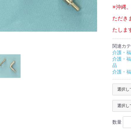
※沖縄
ただき
 子
ーカー・歩行器
椅子・カート
テッキ
トイレ
テーブル
部品・関連商品
介助用
自走式
本体
部品
デスク
スロープ
交換用部品
たしま
ホワイトニング
オキシメーター
貨
関連カテ
介護・福
ピングカート
ブルトイレ
用品
ョン・枕
ト家具
トネス
ィマッサージャー
クッション
枕
介護・福
品
介護・福
数量