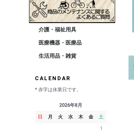
介護・福祉用具
車 椅
シルバ
電動車
杖・ス
携帯用
サイド
車椅子
医療機器・医療品
ホーム
パルス
医療雑
生活用品・雑貨
ショッ
ポータ
ペット
クッシ
リゾー
フィッ
ハンデ
CALENDAR
* 赤字は休業日です。
2026年8月
日
月
火
水
木
金
土
1