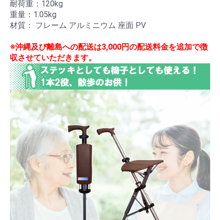
耐荷重：120kg
ト
重量：1.05kg
材質： フレーム アルミニウム 座面 PV
※沖縄及び離島への配送は3,000円の配送料金を追加で徴
ポー
収させていただきます。
タブ
ルト
イレ
ペッ
ト用
品
クッ
ショ