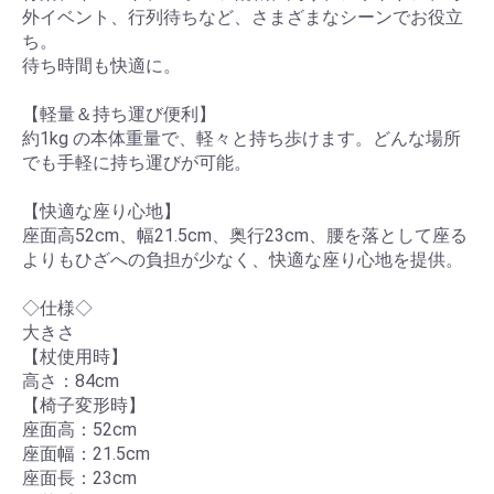
外イベント、行列待ちなど、さまざまなシーンでお役立
ター
ち。
待ち時間も快適に。
医療
【軽量＆持ち運び便利】
約1kg の本体重量で、軽々と持ち歩けます。どんな場所
雑貨
でも手軽に持ち運びが可能。
【快適な座り心地】
生活
座面高52cm、幅21.5cm、奥行23cm、腰を落として座る
用
よりもひざへの負担が少なく、快適な座り心地を提供。
品・
雑貨
◇仕様◇
大きさ
【杖使用時】
ショ
高さ：84cm
【椅子変形時】
ッピ
座面高：52cm
ング
座面幅：21.5cm
座面長：23cm
カー