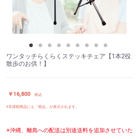
用具
車
椅
子
ワンタッチらくらくステッキチェア【1本2役
散歩のお供！】
シル
バー
カ
￥16,800
税込
ー・
歩行
※非課税商品にも「税込」が表示されます。
器
※沖縄、離島への配送は別途送料を追加させていた
電動