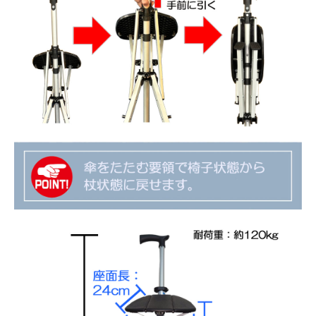
合
わ
せ
会
社
案
内
取
扱
い
説
明
書