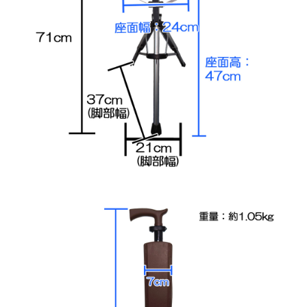
集
古
物
営
業
法
に
基
づ
く
表
示