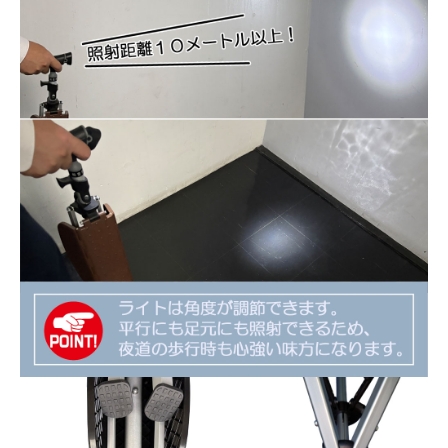
イ
バ
シ
ー
ポ
リ
シ
ー
振
込
先・
特
定