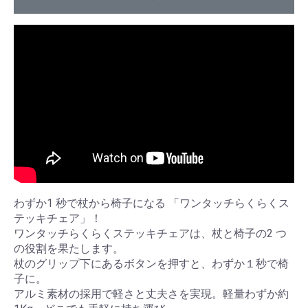
サイ
ドテ
ーブ
ル
車椅
子部
品・
わずか1 秒で杖から椅子になる 「ワンタッチらくらくス
関連
テッキチェア」！
ワンタッチらくらくステッキチェアは、杖と椅子の2 つ
商品
の役割を果たします。
杖のグリップ下にあるボタンを押すと、わずか１秒で椅
子に。
医療
アルミ素材の採用で軽さと丈夫さを実現。軽量わずか約
機