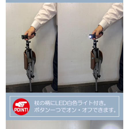
イ
を
ン
見
る
当
サ
イ
ト
に
つ
い
て
プ
ラ