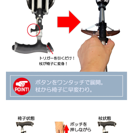
商
取
引
法
に
基
づ
く
表
記
お
問
い