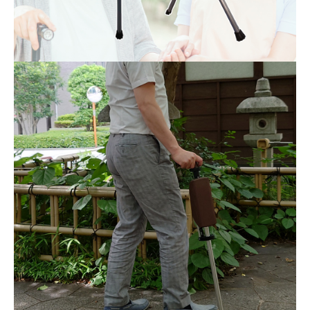
ン・
枕
リゾ
ート
家具
フィ
ット
ネス
ハン
ディ