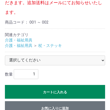
だきます。追加送料はメールにてお知らせいたし
車椅
ます。
子・
商品コード：
001 ～ 002
カー
ト
関連カテゴリ
介護・福祉用具
介護・福祉用具
＞
杖・ステッキ
杖・
ステ
ッキ
数量
携帯
カートに入れる
用ト
イレ
お気に入りに追加