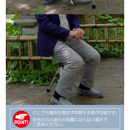
マッ
サー
ジャ
ー
新
お
規
気
会
に
員
入
登
り
録
カ
ロ
ー
グ
ト