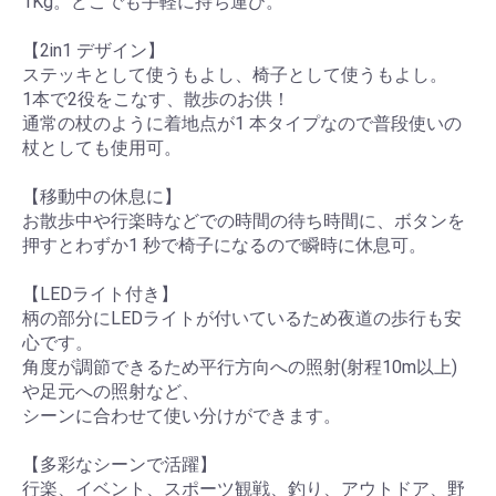
1Kg。どこでも手軽に持ち運び。
器・
医療
【2in1 デザイン】
品
ステッキとして使うもよし、椅子として使うもよし。
1本で2役をこなす、散歩のお供！
通常の杖のように着地点が1 本タイプなので普段使いの
ホー
杖としても使用可。
ムホ
【移動中の休息に】
ワイ
お散歩中や行楽時などでの時間の待ち時間に、ボタンを
押すとわずか1 秒で椅子になるので瞬時に休息可。
トニ
【LEDライト付き】
ング
柄の部分にLEDライトが付いているため夜道の歩行も安
心です。
角度が調節できるため平行方向への照射(射程10m以上)
パル
や足元への照射など、
スオ
シーンに合わせて使い分けができます。
キシ
【多彩なシーンで活躍】
メー
行楽、イベント、スポーツ観戦、釣り、アウトドア、野