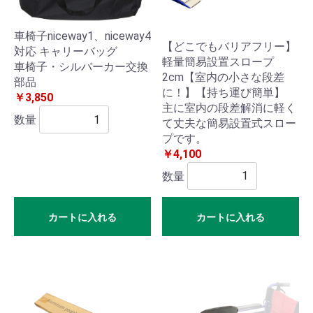
マッ
車椅子niceway1、niceway4
サー
【どこでもバリアフリー】
対応 キャリーバッグ
軽量簡易設置スロープ
車椅子・シルバーカー交換
ジャ
2cm【室内の小さな段差
部品
に！】【持ち運び簡単】
ー
￥3,850
主に室内の段差解消に軽く
数量
て丈夫な簡易設置式スロー
プです。
￥4,100
新
お
数量
規
気
会
に
員
カートに入れる
カートに入れる
入
登
り
録
カ
ロ
ー
グ
ト