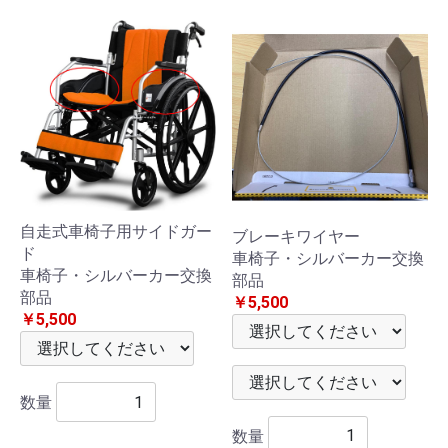
商
取
引
法
に
基
づ
自走式車椅子用サイドガー
ブレーキワイヤー
く
ド
車椅子・シルバーカー交換
車椅子・シルバーカー交換
部品
表
部品
￥5,500
￥5,500
記
お
問
数量
い
数量