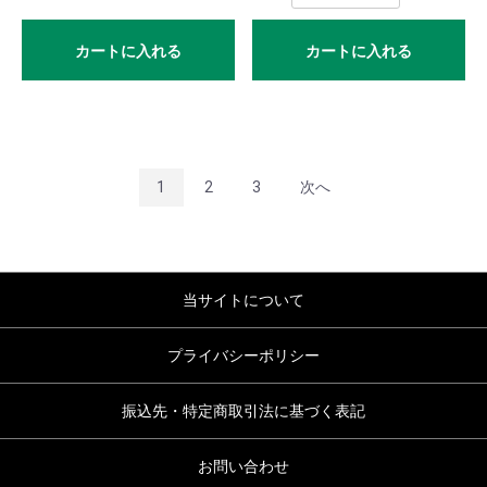
合
わ
カートに入れる
カートに入れる
せ
会
社
1
2
3
次へ
案
内
取
当サイトについて
扱
い
プライバシーポリシー
説
振込先・特定商取引法に基づく表記
明
書
お問い合わせ