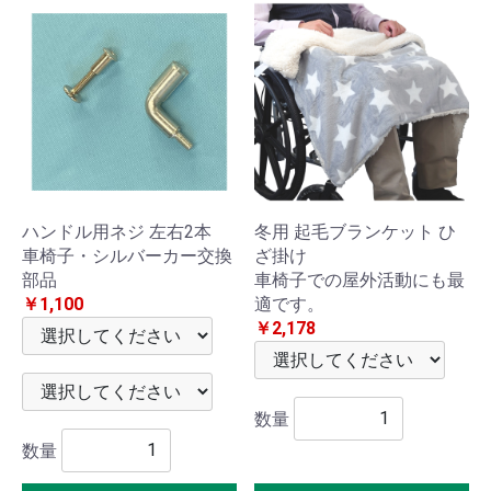
車椅
子・
カー
ト
杖・
ハンドル用ネジ 左右2本
冬用 起毛ブランケット ひ
車椅子・シルバーカー交換
ざ掛け
ステ
部品
車椅子での屋外活動にも最
ッキ
￥1,100
適です。
￥2,178
携帯
用ト
数量
数量
イレ