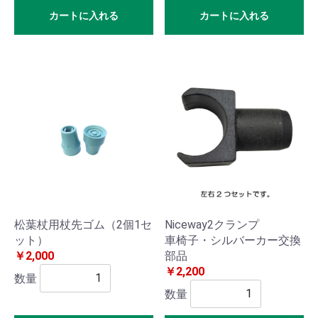
カートに入れる
カートに入れる
サイ
ドテ
ーブ
ル
車椅
子部
品・
関連
松葉杖用杖先ゴム（2個1セ
Niceway2クランプ
ット）
車椅子・シルバーカー交換
商品
￥2,000
部品
￥2,200
数量
医療
数量
機