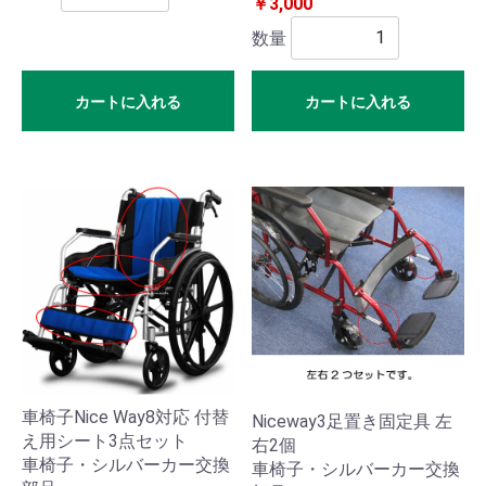
￥3,000
ター
数量
カートに入れる
カートに入れる
医療
雑貨
生活
用
品・
雑貨
ショ
ッピ
車椅子Nice Way8対応 付替
Niceway3足置き固定具 左
ング
え用シート3点セット
右2個
車椅子・シルバーカー交換
車椅子・シルバーカー交換
カー