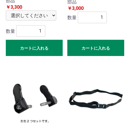
部品
部品
￥3,300
ト
￥3,000
数量
ポー
数量
タブ
ルト
カートに入れる
カートに入れる
イレ
ペッ
ト用
品
クッ
ショ