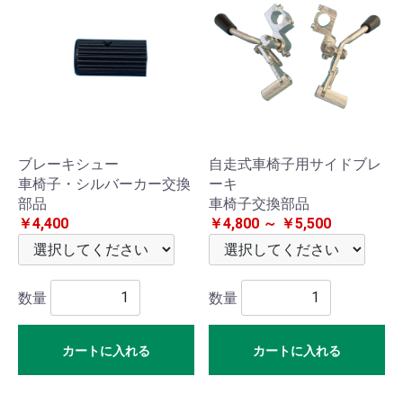
イ
バ
シ
ー
ポ
ブレーキシュー
自走式車椅子用サイドブレ
リ
車椅子・シルバーカー交換
ーキ
シ
部品
車椅子交換部品
￥4,400
￥4,800 ～ ￥5,500
ー
振
込
数量
数量
先・
カートに入れる
カートに入れる
特
定