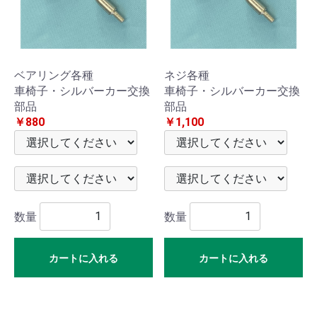
用具
車
椅
ベアリング各種
ネジ各種
車椅子・シルバーカー交換
車椅子・シルバーカー交換
子
部品
部品
￥880
￥1,100
シル
バー
カ
数量
数量
ー・
歩行
カートに入れる
カートに入れる
器
電動