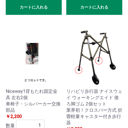
器・
カートに入れる
カートに入れる
医療
品
ホー
ムホ
ワイ
トニ
ング
Niceway1背もたれ固定金
リハビリ歩行器 ナイスウェ
パル
具 左右2個
イ ウォーキングエイド 後
車椅子・シルバーカー交換
ろ脚ゴム 2個セット
スオ
部品
業界初！クロスバー方式 折
キシ
￥2,200
畳軽量キャスター付き歩行
器
数量
メー