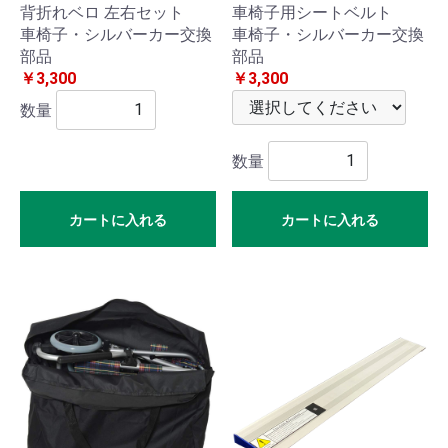
背折れベロ 左右セット
車椅子用シートベルト
ン・
車椅子・シルバーカー交換
車椅子・シルバーカー交換
部品
部品
枕
￥3,300
￥3,300
数量
リゾ
数量
ート
家具
カートに入れる
カートに入れる
フィ
ット
ネス
ハン
ディ