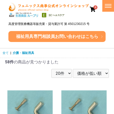
0
高度管理医療機器等販売業・貸与業許可 第 4501230215 号
福祉用具専門相談員
お問い合わせはこちら
全て
|
介護・福祉用具
58件
の商品が見つかりました
介
護・
福祉