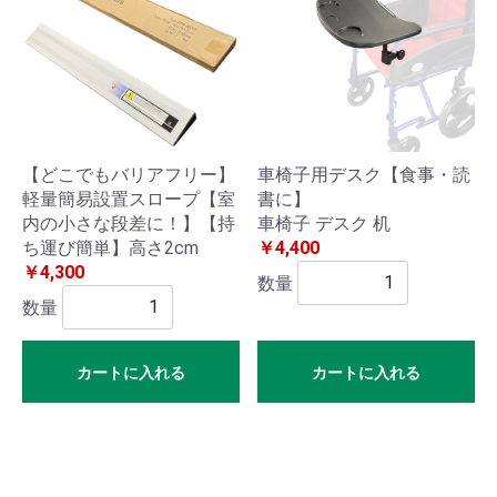
イ
を
ン
見
る
当
【どこでもバリアフリー】
車椅子用デスク【食事・読
サ
軽量簡易設置スロープ【室
書に】
イ
内の小さな段差に！】【持
車椅子 デスク 机
ち運び簡単】高さ2cm
￥4,400
ト
￥4,300
数量
に
数量
つ
い
カートに入れる
カートに入れる
て
プ
ラ